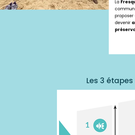
La
Fresq
communau
proposer 
devenir
a
préserv
Les 3 étape