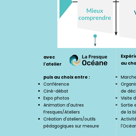
Expér
avec
au cho
l'atelier
puis au choix entre :
March
Conférence
Organi
Ciné-débat
de déc
Expo photos
Visite 
Animation d'autres
Sortie
Fresques/Ateliers
de la b
Création d'ateliers/outils
Activit
pédagogiques sur mesure
l'Océan