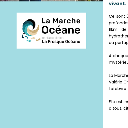
vivant.
Ce sont 
profonde
11km de
hydrother
ou partag
À chaque 
mystérieux
La March
Valérie C
Lefebvre e
Elle est 
à tous, ci