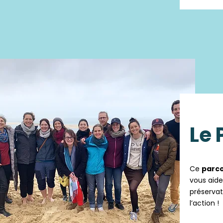
Le 
Ce
parco
vous aide
préservat
l’action !