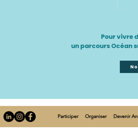
Pour vivre 
un parcours Océan s
No
Participer
Organiser
Devenir A