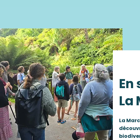
En 
La
La Marc
découvr
biodiver