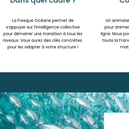
Dans quel cadre ?
C
La Fresque Océane permet de
Un animate
s’appuyer sur l’intelligence collective
pour animer l
pour démarrer une transition à tous les
ligne. Nous p
niveaux. Vous aurez des clés concrètes
toute la Fran
pour les adapter à votre structure !
maté