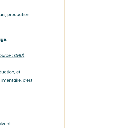
rs, production 
age
.
ource : ONU
), 
uction, et 
imentaire, c’est 
olvent 