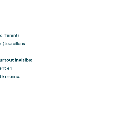
 différents
(tourbillons 
urtout invisible
. 
ent en 
té marine. 