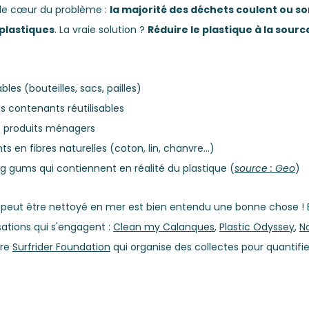
e cœur du problème : 
la majorité des déchets coulent ou so
plastiques
. La vraie solution ? 
Réduire le plastique à la sourc
ables (bouteilles, sacs, pailles)
les contenants réutilisables
s produits ménagers 
 en fibres naturelles (coton, lin, chanvre...)
 gums qui contiennent en réalité du plastique (
source : Geo
)
peut être nettoyé en mer est bien entendu une bonne chose ! Et
ations qui s'engagent : 
Clean my Calanques
, 
Plastic Odyssey
, 
No
re 
Surfrider Foundation
 qui organise des collectes pour quantifier