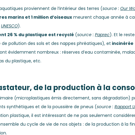
aquatiques proviennent de l’intérieur des terres (
source : 
Our Wo
s marins et 1 million d’oiseaux
 meurent chaque année à ca
 
UNESCO
).
nt 26 % du plastique est recyclé
 (
source : 
Paprec
). Et le rest
e de pollution des sols et des nappes phréatiques), et
 incinérée
sont évidemment nombreux : réserves d’eau contaminée, maladie
as du plastique, etc.
astateur, de la production à la con
primaire (microplastiques émis directement, sans dégradation) pr
ts synthétiques et de la poussière de pneus (
source : 
Rapport 
tion plastique, il est intéressant de ne pas seulement considérer
'ensemble du cycle de vie de nos objets : de la production à la fin
ion.