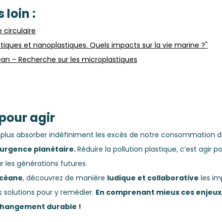
 loin : 
circulaire
tiques et nanoplastiques. Quels impacts sur la vie marine ?"
an – Recherche sur les microplastiques
pour agir
plus absorber indéfiniment les excès de notre consommation de
urgence planétaire. 
Réduire la pollution plastique, c’est agir po
r les générations futures.
Océane
, découvrez de manière 
ludique et collaborative
 les im
es solutions pour y remédier. 
En comprenant mieux ces enjeux
changement durable !