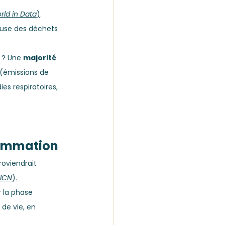
rld in Data
)
. 
use des déchets 
e ? Une 
majorité
 (émissions de 
s respiratoires, 
sommation
oviendrait 
UICN
). 
 la phase 
 de vie, en 