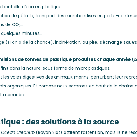
 bouteille d’eau en plastique :
ction de pétrole, transport des marchandises en porte-conteneu
ions de CO₂…
s quelques minutes...
ge (si on a de la chance), incinération, ou pire, 
décharge sauv
 millions de tonnes de plastique produites chaque année 
(
s
finit dans la nature, sous forme de microplastiques.
t les voies digestives des animaux marins, perturbent leur reprod
ants organiques. Et comme nous sommes en haut de la chaîne al
est menacée.
tique : des solutions à la source
 Ocean Cleanup
 (Boyan Slat) attirent l’attention, mais ils ne rés