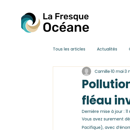
Tous les articles
Actualités
Camille
10 mai
3 
Pollutio
fléau in
Dernière mise à jour :
11
Vous avez surement déj
Pacifique), avec d’énor